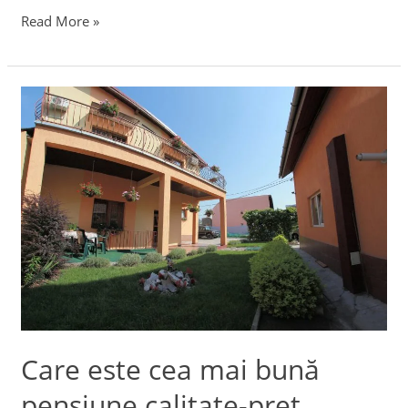
Read More »
Care
este
cea
mai
bună
pensiune
calitate-
preț
pentru
delegații
în
Care este cea mai bună
Cluj?
pensiune calitate-preț