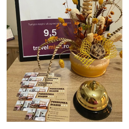
–
Confort
și
Ospitalitate