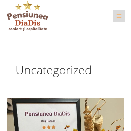
Skip
to
content
Uncategorized
Pensiunea
Diadis
Cluj-
Napoca