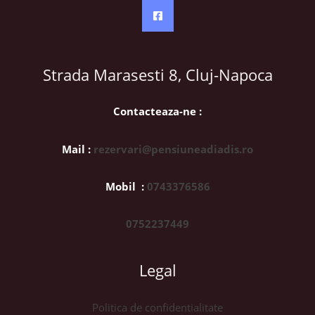
Strada Marasesti 8, Cluj-Napoca
Contacteaza-ne :
Mail :
rezervari@pensiuneadiadis.ro
Mobil :
0743376586
0752237449
Legal
Politica de confidentialitate