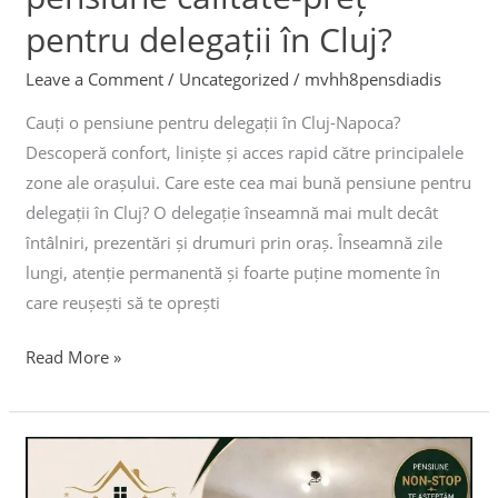
pentru delegații în Cluj?
Leave a Comment
/
Uncategorized
/
mvhh8pensdiadis
Cauți o pensiune pentru delegații în Cluj-Napoca?
Descoperă confort, liniște și acces rapid către principalele
zone ale orașului. Care este cea mai bună pensiune pentru
delegații în Cluj? O delegație înseamnă mai mult decât
întâlniri, prezentări și drumuri prin oraș. Înseamnă zile
lungi, atenție permanentă și foarte puține momente în
care reușești să te oprești
Read More »
Cât
costă