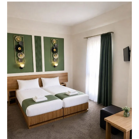
Avantajele
unei
cazări
în
centrul
Clujului:
Descoperă
Pensiunea
Diadis