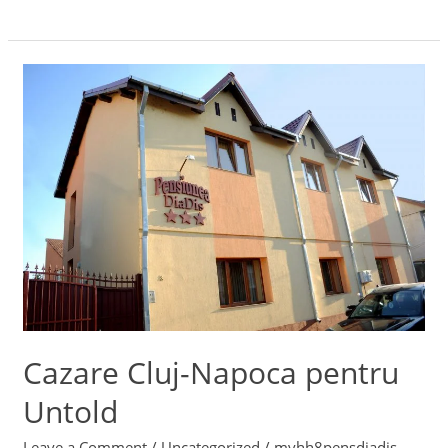
Cazare
Cluj-
Napoca
pentru
Untold
Cazare Cluj-Napoca pentru
Untold
Leave a Comment
/
Uncategorized
/
mvhh8pensdiadis