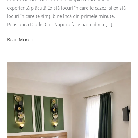
experiență plăcută Există locuri în care te cazezi și există
locuri în care te simți bine încă din primele minute.
Pensiunea Diadis Cluj-Napoca face parte din a […]
Read More »
Avantajele
unei
cazări
în
centrul
Clujului:
Descoperă
Pensiunea
Diadis