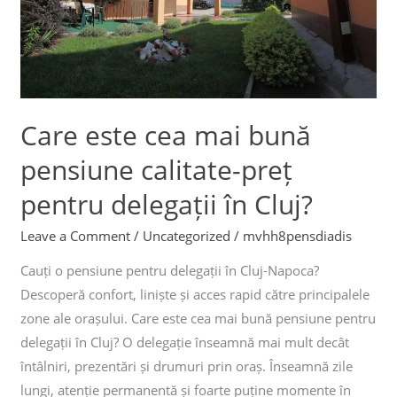
calitate-
preț
pentru
delegații
în
Care este cea mai bună
Cluj?
pensiune calitate-preț
pentru delegații în Cluj?
Leave a Comment
/
Uncategorized
/
mvhh8pensdiadis
Cauți o pensiune pentru delegații în Cluj-Napoca?
Descoperă confort, liniște și acces rapid către principalele
zone ale orașului. Care este cea mai bună pensiune pentru
delegații în Cluj? O delegație înseamnă mai mult decât
întâlniri, prezentări și drumuri prin oraș. Înseamnă zile
lungi, atenție permanentă și foarte puține momente în