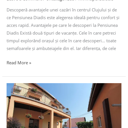
Descoperă avantajele unei cazări în centrul Clujului și de
ce Pensiunea Diadis este alegerea ideală pentru confort și
acces rapid. Avantajele pe care le descoperi la Pensiunea
Diadis Există două tipuri de vacanțe. Cele în care petreci
timpul explorând orașul și cele în care descoperi… toate
semafoarele și ambuteiajele din el. Iar diferența, de cele
Read More »
Care
este
cea
mai
bună
pensiune